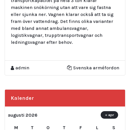
transportkapacitet på hela 3 ton klarar
maskinen snökörning utan att vare sig fastna
eller sjunka ner. Vagnen klarar också att ta sig
fram över vattendrag. Det finns olika varianter
med bland annat ambulansvagnar,
logistikvagnar, trupptransportvagnar och
ledningsvagnar efter behov.
admin
Svenska arméfordon
Kalender
augusti 2026
« apr
M
T
O
T
F
L
S