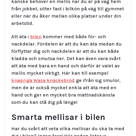
kanske behöver en mellis när du är på väg hem
från jobbet, sitter fast i bilkön på väg till gymmet
eller när du åker mellan olika platser under din
arbetstid.
Att äta i
bilen
kommer med både för- och
nackdelar. Fördelen är att du kan äta medan du
förflyttar dig och nackdelen är att du kan både
kladda och smutsa ner. Det kan även vara svårt
att äta med bara en hand och därför är valet av
mellis mycket viktigt. Här kan till exempel
knapriga Wasa knäckebröd
ge ifrån sig smulor,
men de är också mycket enkla att äta med en
hand och ger en mycket bra mättnadskänsla
som du kan stå dig på länge!
Smarta mellisar i bilen
Har du svårt att veta vilka mellisar du ska ta med
dig i bilen? Ingen fara! Här nedan listar vi