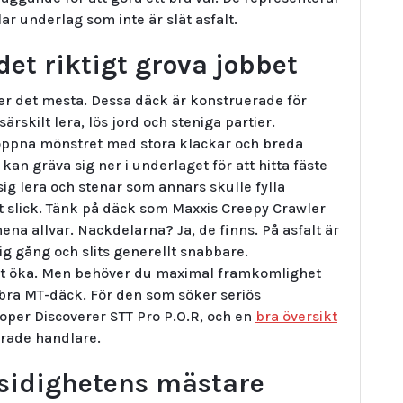
lar underlag som inte är slät asfalt.
det riktigt grova jobbet
er det mesta. Dessa däck är konstruerade för
ärskilt lera, lös jord och steniga partier.
öppna mönstret med stora klackar och breda
an gräva sig ner i underlaget för att hitta fäste
r sig lera och stenar som annars skulle fylla
ät slick. Tänk på däck som Maxxis Creepy Crawler
mena allvar. Nackdelarna? Ja, de finns. På asfalt är
jig gång och slits generellt snabbare.
tt öka. Men behöver du maximal framkomlighet
tt bra MT-däck. För den som söker seriös
oper Discoverer STT Pro P.O.R, och en
bra översikt
erade handlare.
gsidighetens mästare