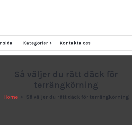
msida
Kategorier
Kontakta oss
Så väljer du rätt däck för
terrängkörning
Home
>
Så väljer du rätt däck för terrängkörning