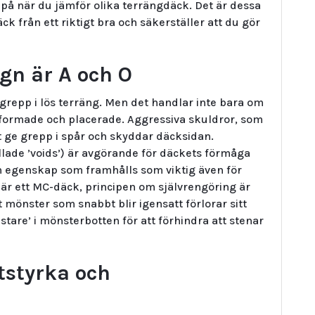
 på när du jämför olika terrängdäck. Det är dessa
ck från ett riktigt bra och säkerställer att du gör
gn är A och O
grepp i lös terräng. Men det handlar inte bara om
tformade och placerade. Aggressiva skuldror, som
att ge grepp i spår och skyddar däcksidan.
ade ’voids’) är avgörande för däckets förmåga
 en egenskap som framhålls som viktig även för
är ett MC-däck, principen om självrengöring är
 mönster som snabbt blir igensatt förlorar sitt
stare’ i mönsterbotten för att förhindra att stenar
tstyrka och