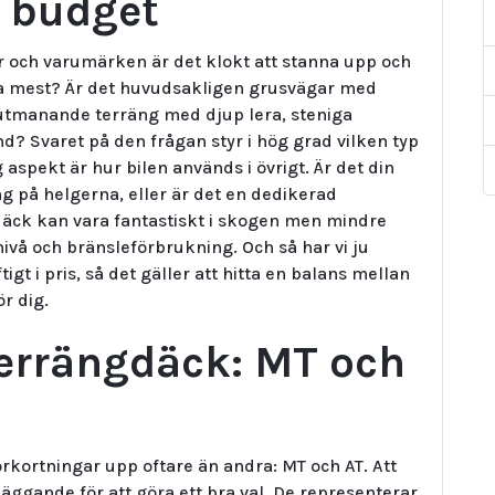
 budget
r och varumärken är det klokt att stanna upp och
ra mest? Är det huvudsakligen grusvägar med
r utmanande terräng med djup lera, steniga
nd? Svaret på den frågan styr i hög grad vilken typ
aspekt är hur bilen används i övrigt. Är det din
g på helgerna, eller är det en dedikerad
däck kan vara fantastiskt i skogen men mindre
vå och bränsleförbrukning. Och så har vi ju
gt i pris, så det gäller att hitta en balans mellan
r dig.
errängdäck: MT och
rkortningar upp oftare än andra: MT och AT. Att
äggande för att göra ett bra val. De representerar