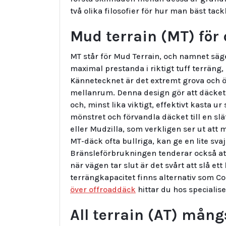
två olika filosofier för hur man bäst tack
Mud terrain (MT) för 
MT står för Mud Terrain, och namnet säg
maximal prestanda i riktigt tuff terräng, s
Kännetecknet är det extremt grova och 
mellanrum. Denna design gör att däcket k
och, minst lika viktigt, effektivt kasta u
mönstret och förvandla däcket till en sl
eller Mudzilla, som verkligen ser ut att 
MT-däck ofta bullriga, kan ge en lite sva
Bränsleförbrukningen tenderar också a
när vägen tar slut är det svårt att slå e
terrängkapacitet finns alternativ som Co
över offroaddäck
hittar du hos specialis
All terrain (AT) mån