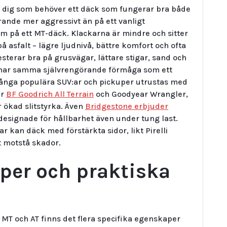
ör dig som behöver ett däck som fungerar bra både
rande mer aggressivt än på ett vanligt
om på ett MT-däck. Klackarna är mindre och sitter
å asfalt – lägre ljudnivå, bättre komfort och ofta
sterar bra på grusvägar, lättare stigar, sand och
e har samma självrengörande förmåga som ett
Många populära SUV:ar och pickuper utrustas med
ar
BF Goodrich All Terrain
och Goodyear Wrangler,
 ökad slitstyrka. Även
Bridgestone erbjuder
esignade för hållbarhet även under tung last.
 kan däck med förstärkta sidor, likt Pirelli
tt motstå skador.
per och praktiska
MT och AT finns det flera specifika egenskaper