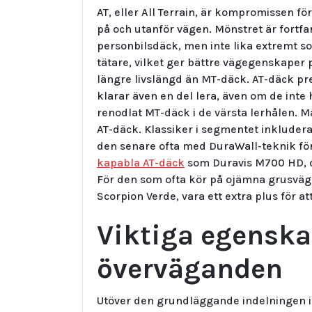
AT, eller All Terrain, är kompromissen f
på och utanför vägen. Mönstret är fortfa
personbilsdäck, men inte lika extremt s
tätare, vilket ger bättre vägegenskaper p
längre livslängd än MT-däck. AT-däck pre
klarar även en del lera, även om de int
renodlat MT-däck i de värsta lerhålen. 
AT-däck. Klassiker i segmentet inkluder
den senare ofta med DuraWall-teknik för
kapabla AT-däck
som Duravis M700 HD, d
För den som ofta kör på ojämna grusvägar
Scorpion Verde, vara ett extra plus för a
Viktiga egenska
överväganden
Utöver den grundläggande indelningen i 