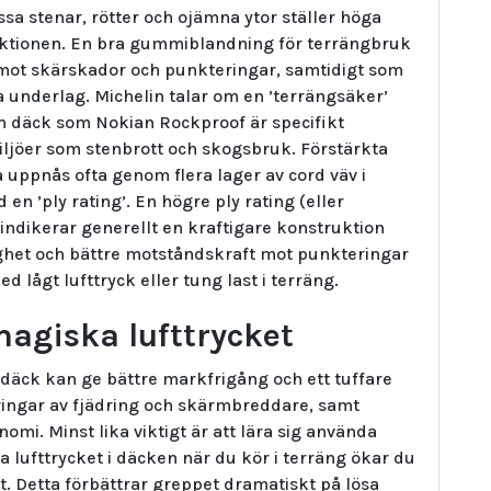
ssa stenar, rötter och ojämna ytor ställer höga
tionen. En bra gummiblandning för terrängbruk
 mot skärskador och punkteringar, samtidigt som
 underlag. Michelin talar om en ’terrängsäker’
ch däck som Nokian Rockproof är specifikt
miljöer som stenbrott och skogsbruk. Förstärkta
a uppnås ofta genom flera lager av cord väv i
n ’ply rating’. En högre ply rating (eller
indikerar generellt en kraftigare konstruktion
righet och bättre motståndskraft mot punkteringar
d lågt lufttryck eller tung last i terräng.
magiska lufttrycket
re däck kan ge bättre markfrigång och ett tuffare
ingar av fjädring och skärmbreddare, samt
mi. Minst lika viktigt är att lära sig använda
ka lufttrycket i däcken när du kör i terräng ökar du
 Detta förbättrar greppet dramatiskt på lösa