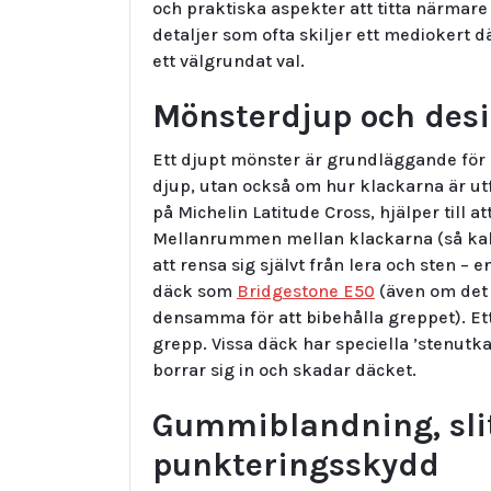
och praktiska aspekter att titta närmare
detaljer som ofta skiljer ett mediokert dä
ett välgrundat val.
Mönsterdjup och desi
Ett djupt mönster är grundläggande för 
djup, utan också om hur klackarna är u
på Michelin Latitude Cross, hjälper till 
Mellanrummen mellan klackarna (så kall
att rensa sig självt från lera och sten –
däck som
Bridgestone E50
(även om det 
densamma för att bibehålla greppet). Ett
grepp. Vissa däck har speciella ’stenutka
borrar sig in och skadar däcket.
Gummiblandning, sli
punkteringsskydd