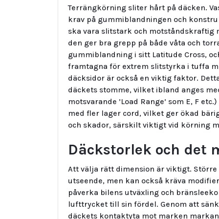
Terrängkörning sliter hårt på däcken. Va
krav på gummiblandningen och konstruk
ska vara slitstark och motståndskraftig
den ger bra grepp på både våta och torra
gummiblandning i sitt Latitude Cross, o
framtagna för extrem slitstyrka i tuffa 
däcksidor är också en viktig faktor. Dett
däckets stomme, vilket ibland anges med e
motsvarande ’Load Range’ som E, F etc.) 
med fler lager cord, vilket ger ökad bä
och skador, särskilt viktigt vid körning me
Däckstorlek och det 
Att välja rätt dimension är viktigt. Stör
utseende, men kan också kräva modifier
påverka bilens utväxling och bränsleekono
lufttrycket till sin fördel. Genom att sän
däckets kontaktyta mot marken markant.