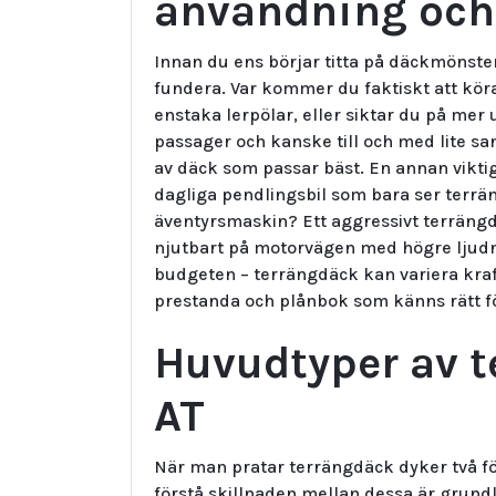
användning och
Innan du ens börjar titta på däckmönste
fundera. Var kommer du faktiskt att kö
enstaka lerpölar, eller siktar du på me
passager och kanske till och med lite sa
av däck som passar bäst. En annan viktig 
dagliga pendlingsbil som bara ser terrän
äventyrsmaskin? Ett aggressivt terräng
njutbart på motorvägen med högre ljudni
budgeten – terrängdäck kan variera krafti
prestanda och plånbok som känns rätt fö
Huvudtyper av t
AT
När man pratar terrängdäck dyker två fö
förstå skillnaden mellan dessa är grundl